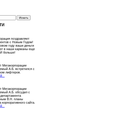
Искать
ТИ
орация поздравляет
иентов с Новым Годом!
новом году ваши деньги
ют в наши карманы еще
 И больше!
т Мегакорпорации
емый А.Б. встретился с
вом лифтеров.
...
т Мегакорпорации
емый А.Б. обсудил с
T-департамента
ным В.Н. планы
а корпоративного сайта.
...