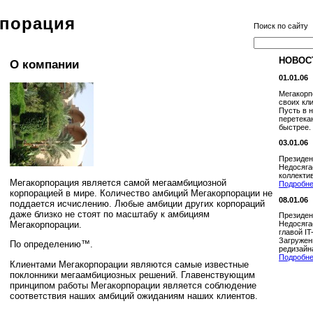
рпорация
Поиск по сайту
НОВОС
О компании
01.01.06
Мегакорп
своих кл
Пусть в 
перетека
быстрее.
03.01.06
Президен
Недосяга
коллекти
Мегакорпорация является самой мегаамбициозной
Подробней
корпорацией в мире. Количество амбиций Мегакорпорации не
08.01.06
поддается исчислению. Любые амбиции других корпораций
даже близко не стоят по масштабу к амбициям
Президен
Мегакорпорации.
Недосяга
главой I
Загружен
По определению™.
редизайн
Подробней
Клиентами Мегакорпорации являются самые известные
поклонники мегаамбициозных решений. Главенствующим
принципом работы Мегакорпорации является соблюдение
соответствия наших амбиций ожиданиям наших клиентов.