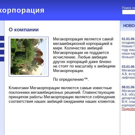
корпорация
Поиск п
НОВО
О компании
Мегакорпорация является самой
01.01.06
поздрав
мегаамбициозной корпорацией в
Новым Г
мире. Количество амбиций
году ва
Мегакорпорации не поддается
наши ка
исчислению. Любые амбиции
больше!
других корпораций даже близко
не стоят по масштабу к амбициям
03.01.06
Мегакор
Мегакорпорации.
А.Б. вст
лифтеро
По определению™.
08.01.06
Клиентами Мегакорпорации являются самые известные
Мегакор
поклонники мегаамбициозных решений. Главенствующим
А.Б. обс
принципом работы Мегакорпорации является соблюдение
департа
соответствия наших амбиций ожиданиям наших клиентов.
В.Н. пл
корпорат
Подробне