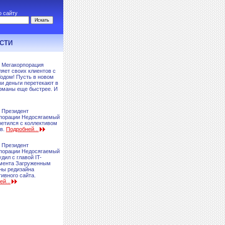
о сайту
Искать
СТИ
Мегакорпорация
ляет своих клиентов с
одом! Пусть в новом
ши деньги перетекают в
рманы еще быстрее. И
Президент
порации Недосягаемый
ретился с коллективом
в.
Подробней...
Президент
порации Недосягаемый
удил с главой IT-
мента Загруженным
аны редизайна
ивного сайта.
й...