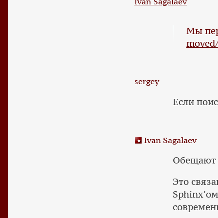
Ivan Sagalaev
Мы пе
moved
sergey
Если поис
Ivan Sagalaev
Обещают 
Это связа
Sphinx'ом
современ