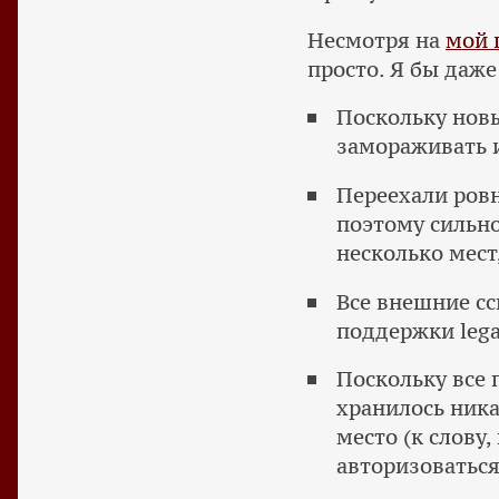
Несмотря на
мой 
просто. Я бы даже
Поскольку нов
замораживать и
Переехали ровн
поэтому сильно
несколько мест
Все внешние сс
поддержки lega
Поскольку все 
хранилось ника
место (к слову,
авторизоваться