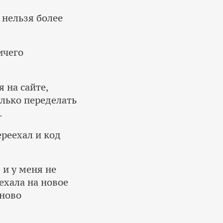
к нельзя более
ичего
 на сайте,
олько переделать
.
ереехал и код
 и у меня не
ехала на новое
аново