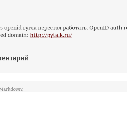
з openid гугла перестал работать. OpenID auth r
red domain:
http://pytalk.ru/
ментарий
 Markdown)