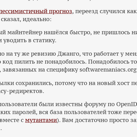
пессимистичный прогноз
, переезд случился ка
 сказал, идеально:
ый майнтейнер нашёлся быстро, не пришлось н
 уводить в статику.
о на ту же ревизию Джанго, что работает у меня
 код пилить не понадобилось. Понадобилось т
, завязанных на специфику softwaremaniacs.org
ылки сохранились, потому что на новый хост п
cy-редиректов.
пользователи были известны форуму по OpenID
ких паролей, вся база пользователей тоже пере
 вместе с
мутантами
). Вам достаточно просто з
.