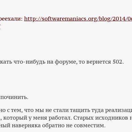
реехали:
http://softwaremaniacs.org/blog/2014/
/
кать что-нибудь на форуме, то вернется 502.
починить.
но с тем, что мы не стали тащить туда реализа
, который у меня работал. Старых исходников н
ный наверняка обратно не совместим.