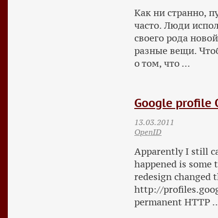
Как ни странно, п
часто. Люди испо
своего рода ново
разные вещи. Чтоб
о том, что ...
Google profile
13.03.2011
OpenID
Apparently I still 
happened is some t
redesign changed 
http://profiles.go
permanent HTTP ..