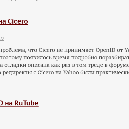
а Cicero
ID
проблема, что Cicero не принимает OpenID от Ya
, поэтому появилось время подробно поразбират
 отладки описана как раз в том треде в форуме
о редиректы с Cicero на Yahoo были практичес
D на RuTube