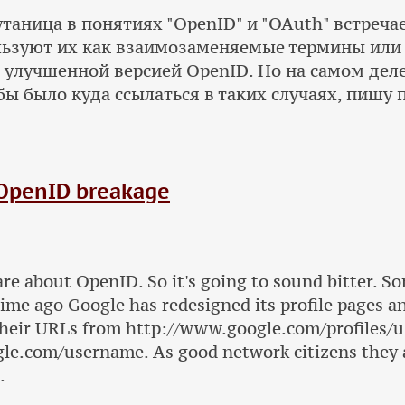
утаница в понятиях "OpenID" и "OAuth" встреча
льзуют их как взаимозаменяемые термины или
й улучшенной версией OpenID. Но на самом дел
ы было куда ссылаться в таких случаях, пишу п
 OpenID breakage
care about OpenID. So it's going to sound bitter. So
ime ago Google has redesigned its profile pages a
their URLs from http://www.google.com/profiles/
ogle.com/username. As good network citizens they a
.