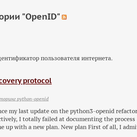
ории "OpenID"
ентификатор пользователя интернета.
covery protocol
торинг python-openid
ince my last update on the python3-openid refactor
ctively, I totally failed at documenting the process
e up with a new plan. New plan First of all, I admit