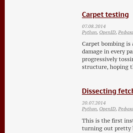
Carpet testing
07.08.2014
Python
,
OpenID
,
Рефак
Carpet bombing is a
damage in every part
progressively tossi
structure, hoping t
Dissecting fetc
20.07.2014
Python
,
OpenID
,
Рефак
This is the first i
turning out pretty