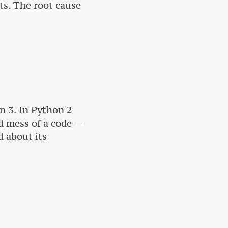
sts. The root cause
n 3. In Python 2
d mess of a code —
d about its