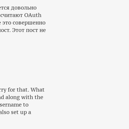
ется довольно
 считают OAuth
е это совершенно
ост. Этот пост не
rry for that. What
nd along with the
username to
lso set up a