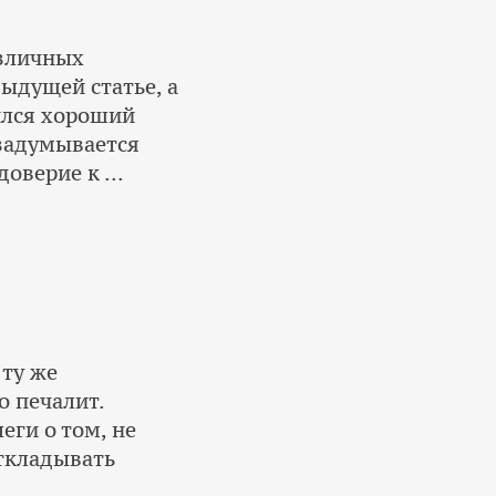
азличных
ыдущей статье, а
ился хороший
 задумывается
оверие к ...
 ту же
о печалит.
еги о том, не
откладывать