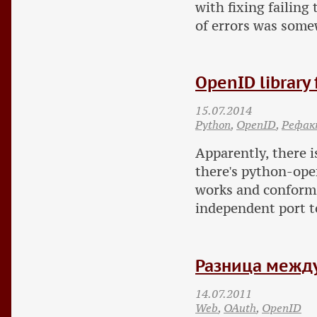
with fixing failing
of errors was somew
OpenID library 
15.07.2014
Python
,
OpenID
,
Рефак
Apparently, there i
there's python-ope
works and conforms 
independent port t
Разница между
14.07.2011
Web
,
OAuth
,
OpenID