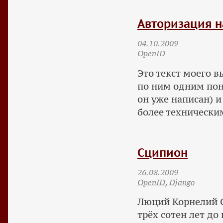
Авторизация н
04.10.2009
OpenID
Это текст моего в
по ним одним поня
он уже написан) и
более технически
Сципион
26.08.2009
OpenID
,
Django
Люций Корнелий 
трёх сотен лет д