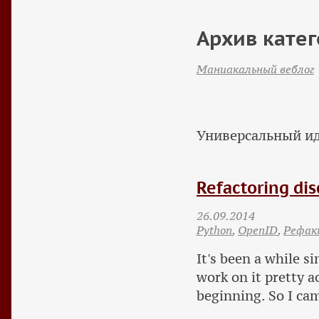
Архив катег
Маниакальный веблог
Универсальный ид
Refactoring dis
26.09.2014
Python
,
OpenID
,
Рефак
It's been a while s
work on it pretty a
beginning. So I cam