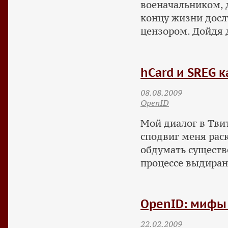
военачальником, 
концу жизни досл
цензором. Дойдя д
hCard и SREG 
08.08.2009
OpenID
Мой диалог в Твитт
сподвиг меня раск
обдумать существ
процессе выдирани
OpenID: мифы 
22.02.2009