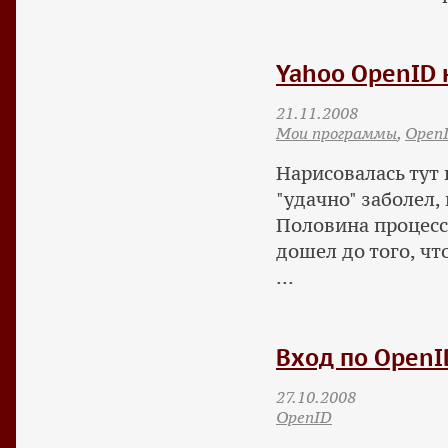
Yahoo OpenID н
21.11.2008
Мои программы
,
Open
Нарисовалась тут 
"удачно" заболел
Половина процесса
дошел до того, чт
...
Вход по OpenI
27.10.2008
OpenID