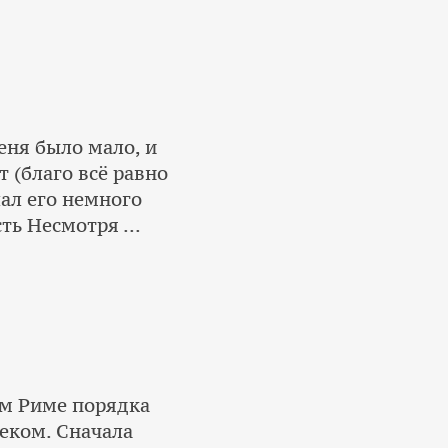
еня было мало, и
 (благо всё равно
лал его немного
ь Несмотря ...
м Риме порядка
веком. Сначала