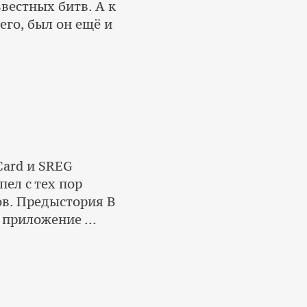
вестных битв. А к
го, был он ещё и
hCard и SREG
ел с тех пор
ов. Предыстория В
 приложение ...