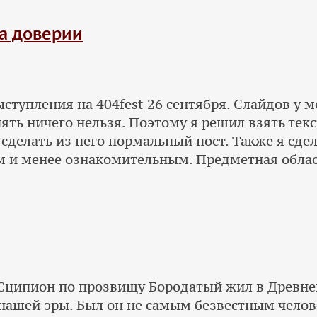
а доверии
ыступления на 404fest 26 сентября. Слайдов у м
ть ничего нельзя. Поэтому я решил взять текст
 сделать из него нормальный пост. Также я сде
м и менее ознакомительным. Предметная област
Сципион по прозвищу Бородатый жил в Древне
о нашей эры. Был он не самым безвестным чело