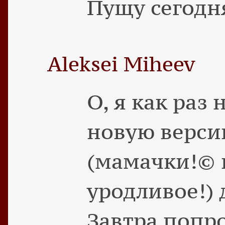
Пущу сегодня
Aleksei Miheev
О, я как раз
новую верси
(мамачки!© 
уродливое!)
Завтра попро