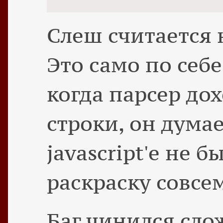
Слеш считается 
Это само по себе
когда парсер до
строки, он думае
javascript'е не б
раскраску совсе
Баг чинился слож