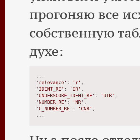
прогоняю все ис
собственную таб
духе:
'relevance'
: 
'r'
'IDENT_RE'
: 
'IR'
'UNDERSCORE_IDENT_RE'
: 
'UIR'
'NUMBER_RE'
: 
'NR'
'C_NUMBER_RE'
: 
'CNR'
,
