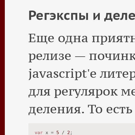
Регэкспы и дел
Еще одна приятн
релизе — почин
javascript'е лит
для регулярок 
деления. То есть 
var
 x = 
5
 / 
2