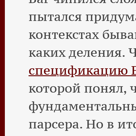
пытался придума
контекстах бываю
каких деления. 
спецификацию E
которой понял, ч
фундаментальны
парсера. Но в и