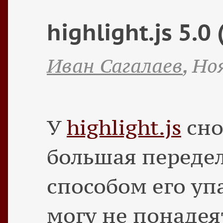
highlight.js 5.0 
Иван Сагалаев
,
Но
У
highlight.js
сно
большая передел
способом его уп
могу не понадея