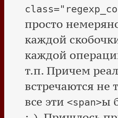
class="regexp_co
просто немеряно
каждой скобочки
каждой операции
т.п. Причем реа
встречаются не т
все эти
ы 
<span>
:-). Пришлось п