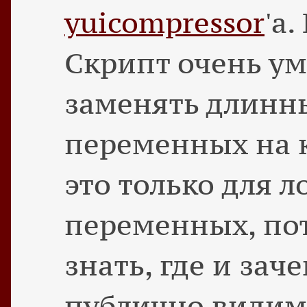
yuicompressor
'а
Скрипт очень ум
заменять длинн
переменных на к
это только для 
переменных, по
знать, где и зач
публично видим